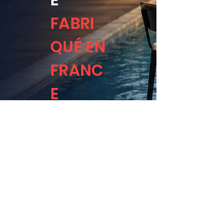
FABRI
QUÉ EN
FRANC
E
Nous transformons des Bidon en pièce
unique au design industriel pour vos
espaces professionnels et particuliers.
Découvrir le catalogue
Découvrir le catalogue